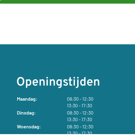
Openingstijden
t
Maandag:
08:30
- 12:30
t
o
13:30
- 17:30
o
t
t
Dinsdag:
08:30
- 12:30
t
t
o
13:30
- 17:30
o
t
t
Woensdag:
08:30
- 12:30
t
t
o
13:30
- 17:30