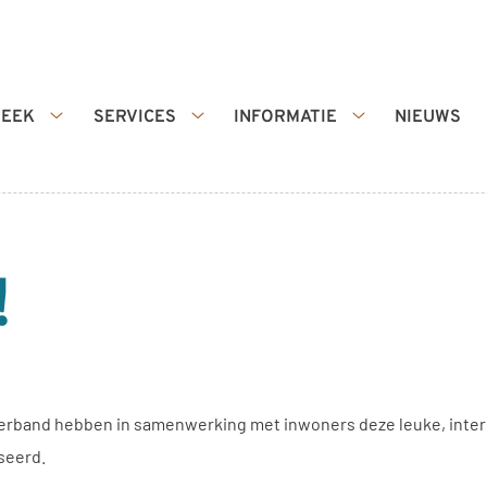
HEEK
SERVICES
INFORMATIE
NIEUWS
Apotheek
Services
Informatie
submenu
submenu
submenu
!
rband hebben in samenwerking met inwoners deze leuke, inter
seerd.