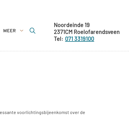
Adresgegevens
Noordeinde
19
MEER
2371CM
Roelofarendsveen
Meer
071 3319100
submenu
essante voorlichtingsbijeenkomst over de