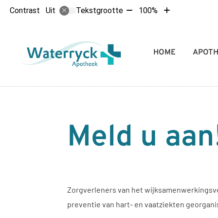
Tekst
Tekst
Contrast
Tekstgrootte
100%
Uit
verkleinen
vergroten
met
met
10%
10%
Hoofdmenu
HOME
APOT
Meld u aan
Zorgverleners van het wijksamenwerkingsve
preventie van hart- en vaatziekten georgani