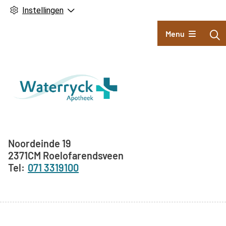
Instellingen
Hoofdmenu
Menu
Adresgegevens
Noordeinde
19
2371CM
Roelofarendsveen
071 3319100