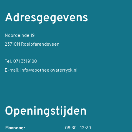
Adresgegevens
Noordeinde 19
2371CM Roelofarendsveen
Tel:
071 3319100
E-mail:
info@apotheekwaterryck.nl
Openingstijden
tot
Maandag:
08:30
- 12:30