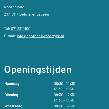
Noordeinde 19
2371CM Roelofarendsveen
Tel:
071 3319100
E-mail:
info@apotheekwaterryck.nl
Openingstijden
tot
Maandag:
08:30
- 12:30
tot
13:30
- 17:30
tot
Dinsdag:
08:30
- 12:30
tot
13:30
- 17:30
tot
Woensdag:
08:30
- 12:30