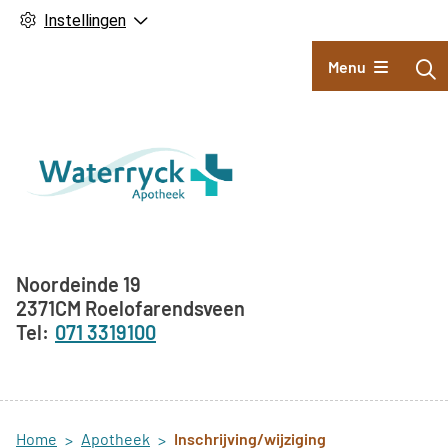
Instellingen
Hoofdmenu
Menu
Adresgegevens
Noordeinde
19
2371CM
Roelofarendsveen
071 3319100
Home
Apotheek
Inschrijving/wijziging