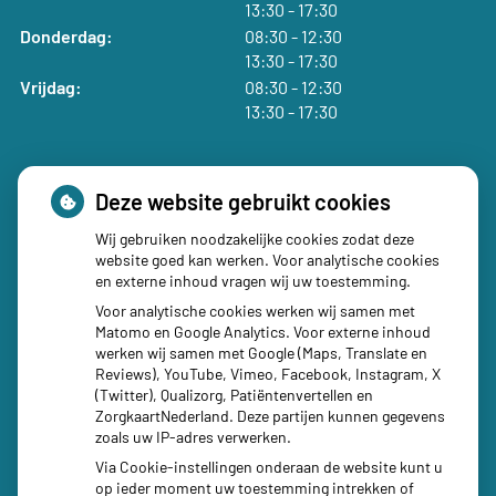
tot
13:30
- 17:30
tot
Donderdag:
08:30
- 12:30
tot
13:30
- 17:30
tot
Vrijdag:
08:30
- 12:30
tot
13:30
- 17:30
Deze website gebruikt cookies
Wij gebruiken noodzakelijke cookies zodat deze
Social media
website goed kan werken. Voor analytische cookies
en externe inhoud vragen wij uw toestemming.
Voor analytische cookies werken wij samen met
Matomo en Google Analytics. Voor externe inhoud
werken wij samen met Google (Maps, Translate en
Reviews), YouTube, Vimeo, Facebook, Instagram, X
(Twitter), Qualizorg, Patiëntenvertellen en
ZorgkaartNederland. Deze partijen kunnen gegevens
zoals uw IP-adres verwerken.
Via Cookie-instellingen onderaan de website kunt u
op ieder moment uw toestemming intrekken of