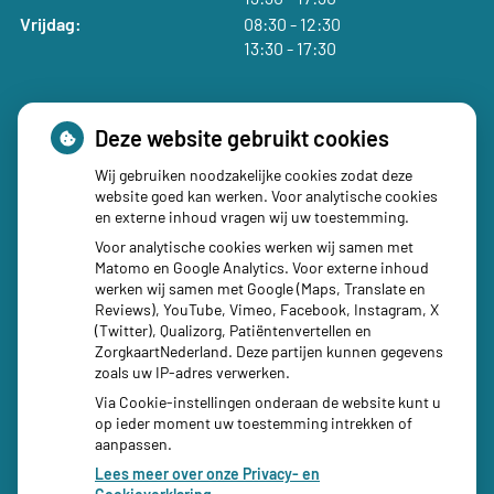
tot
Vrijdag:
08:30
- 12:30
tot
13:30
- 17:30
Deze website gebruikt cookies
Wij gebruiken noodzakelijke cookies zodat deze
Social media
website goed kan werken. Voor analytische cookies
en externe inhoud vragen wij uw toestemming.
Voor analytische cookies werken wij samen met
Matomo en Google Analytics. Voor externe inhoud
werken wij samen met Google (Maps, Translate en
Reviews), YouTube, Vimeo, Facebook, Instagram, X
(Twitter), Qualizorg, Patiëntenvertellen en
ZorgkaartNederland. Deze partijen kunnen gegevens
zoals uw IP-adres verwerken.
Via Cookie-instellingen onderaan de website kunt u
op ieder moment uw toestemming intrekken of
aanpassen.
Lees meer over onze Privacy- en