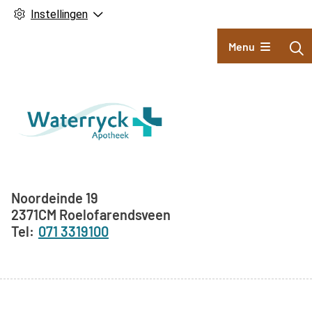
Instellingen
Hoofdmenu
Menu
Adresgegevens
Noordeinde
19
2371CM
Roelofarendsveen
071 3319100