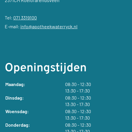
2371CM Roelofarendsveen
Tel:
071 3319100
E-mail:
info@apotheekwaterryck.nl
Openingstijden
tot
Maandag:
08:30
- 12:30
tot
13:30
- 17:30
tot
Dinsdag:
08:30
- 12:30
tot
13:30
- 17:30
tot
Woensdag:
08:30
- 12:30
tot
13:30
- 17:30
tot
Donderdag:
08:30
- 12:30
tot
13:30
- 17:30