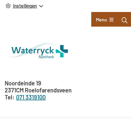
Instellingen
Hoofdmenu
Menu
Adresgegevens
Noordeinde
19
2371CM
Roelofarendsveen
071 3319100