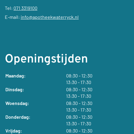
Tel:
071 3319100
E-mail:
info@apotheekwaterryck.nl
Openingstijden
tot
Maandag:
08:30
- 12:30
tot
13:30
- 17:30
tot
Dinsdag:
08:30
- 12:30
tot
13:30
- 17:30
tot
Woensdag:
08:30
- 12:30
tot
13:30
- 17:30
tot
Donderdag:
08:30
- 12:30
tot
13:30
- 17:30
tot
Vrijdag:
08:30
- 12:30