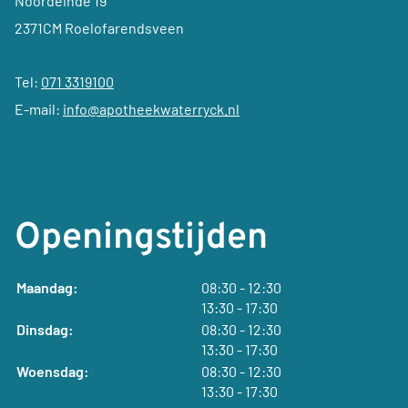
Noordeinde 19
2371CM Roelofarendsveen
Tel:
071 3319100
E-mail:
info@apotheekwaterryck.nl
Openingstijden
tot
Maandag:
08:30
- 12:30
tot
13:30
- 17:30
tot
Dinsdag:
08:30
- 12:30
tot
13:30
- 17:30
tot
Woensdag:
08:30
- 12:30
tot
13:30
- 17:30