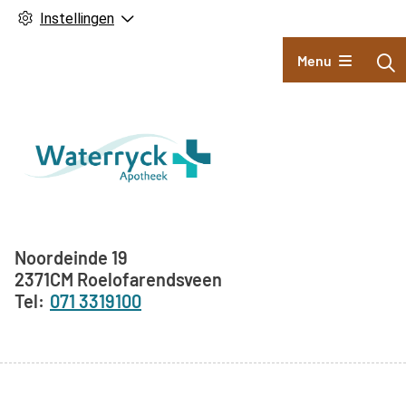
Instellingen
Hoofdmenu
Menu
Adresgegevens
Noordeinde
19
2371CM
Roelofarendsveen
071 3319100