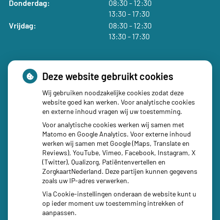
tot
Donderdag:
08:30
- 12:30
tot
13:30
- 17:30
tot
Vrijdag:
08:30
- 12:30
tot
13:30
- 17:30
Deze website gebruikt cookies
Wij gebruiken noodzakelijke cookies zodat deze
Social media
website goed kan werken. Voor analytische cookies
en externe inhoud vragen wij uw toestemming.
Voor analytische cookies werken wij samen met
Matomo en Google Analytics. Voor externe inhoud
werken wij samen met Google (Maps, Translate en
Reviews), YouTube, Vimeo, Facebook, Instagram, X
(Twitter), Qualizorg, Patiëntenvertellen en
ZorgkaartNederland. Deze partijen kunnen gegevens
zoals uw IP-adres verwerken.
Via Cookie-instellingen onderaan de website kunt u
op ieder moment uw toestemming intrekken of
aanpassen.