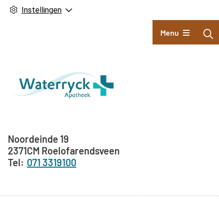
Instellingen
Hoofdmenu
Menu
Adresgegevens
Noordeinde
19
2371CM
Roelofarendsveen
071 3319100