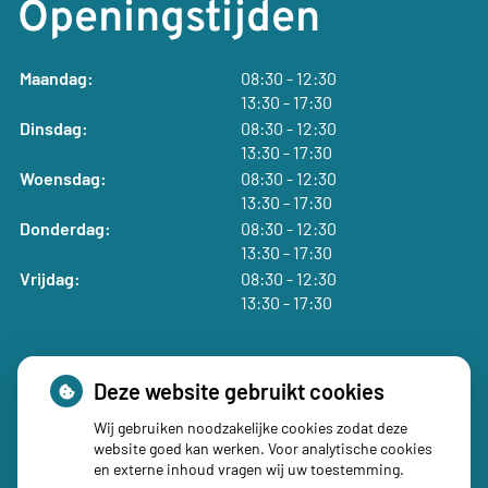
Openingstijden
tot
Maandag:
08:30
- 12:30
tot
13:30
- 17:30
tot
Dinsdag:
08:30
- 12:30
tot
13:30
- 17:30
tot
Woensdag:
08:30
- 12:30
tot
13:30
- 17:30
tot
Donderdag:
08:30
- 12:30
tot
13:30
- 17:30
tot
Vrijdag:
08:30
- 12:30
tot
13:30
- 17:30
Deze website gebruikt cookies
Wij gebruiken noodzakelijke cookies zodat deze
Social media
website goed kan werken. Voor analytische cookies
en externe inhoud vragen wij uw toestemming.